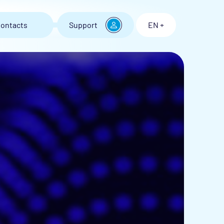
ontacts
Support
EN +