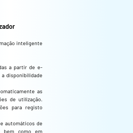
izador
tomação inteligente
as a partir de e-
 a disponibilidade
tomaticamente as
es de utilização.
ções para registo
 e automáticos de
os), bem como em