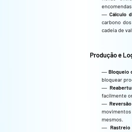
encomendas o
―
Cálculo d
carbono dos 
cadeia de val
Produção e Log
―
Bloqueio 
bloquear pro
―
Reabertu
facilmente o
―
Reversão
movimentos 
mesmos.
―
Rastreio