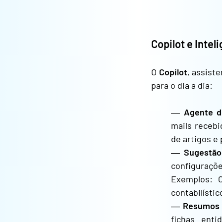
Copilot e Intel
O
Copilot
, assist
para o dia a dia:
―
Agente d
mails recebi
de artigos e
―
Sugestão
configuraçõ
Exemplos: C
contabilístic
―
Resumos 
fichas enti