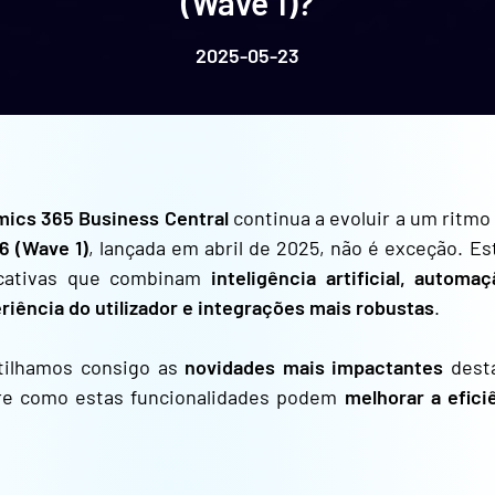
(Wave 1)?
2025-05-23
mics 365 Business Central
continua a evoluir a um ritm
6 (Wave 1)
, lançada em abril de 2025, não é exceção. Est
ficativas que combinam
inteligência artificial, autom
riência do utilizador e integrações mais robustas
.
rtilhamos consigo as
novidades mais impactantes
dest
bre como estas funcionalidades podem
melhorar a efici