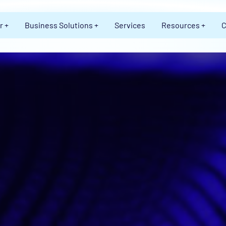
r +
Business Solutions +
Services
Resources +
C