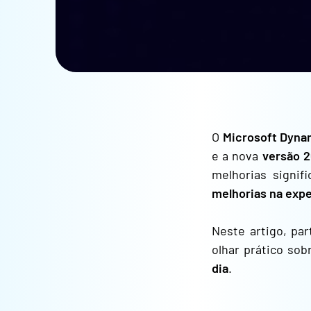
O
Microsoft Dyna
e a nova
versão 2
melhorias signi
melhorias na expe
Neste artigo, pa
olhar prático so
dia
.