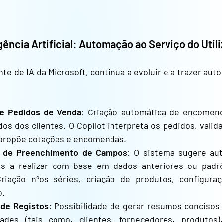
igência Artificial: Automação ao Serviço do Util
ente de IA da Microsoft, continua a evoluir e a trazer au
e Pedidos de Venda
: Criação automática de encomend
dos dos clientes. O Copilot interpreta os pedidos, valida
 propõe cotações e encomendas.
 de Preenchimento de Campos
: O sistema sugere au
es a realizar com base em dados anteriores ou padrõ
riação nºos séries, criação de produtos, configura
o.
de Registos
: Possibilidade de gerar resumos concisos
dades (tais como, clientes, fornecedores, produt